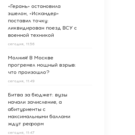
«Герань» остановила
эшелон, «Искандер»
поставил точку:
ликвидирован поезд ВСУ с
военной техникой
сегодня, 11:56
Молния! В Москве
прогремел мощный взрыв:
что произошло?
сегодня, 11:49
Битва за бюджет: вузы
начали зачисление, а
абитуриенты с
максимальными баллами
ждут реформ
сегодня, 11:47