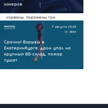
сегодня, 09:57
хакеров
Сейчас! Поставки для ВСУ
сорваны: поражены три
сухогруза и судно в порту
ЖИЗНЬ
7 августа 2026
Николаева
4891
сегодня, 09:18
Срочно! Взрывы в
Екатеринбурге: дрон упал на
крупный ВБ-склад, пожар
тушат