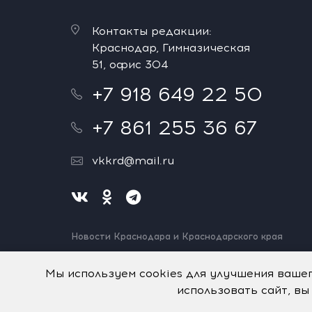
Контакты редакции:
Краснодар, Гимназическая
51, офис 304
+7 918 649 22 50
+7 861 255 36 67
vkkrd@mail.ru
Новости Краснодара и Краснодарского края
Нашли ошибку? Выделите и нажмите Ctrl+Enter.
Спасибо!
Мы используем cookies для улучшения ваше
использовать сайт, вы