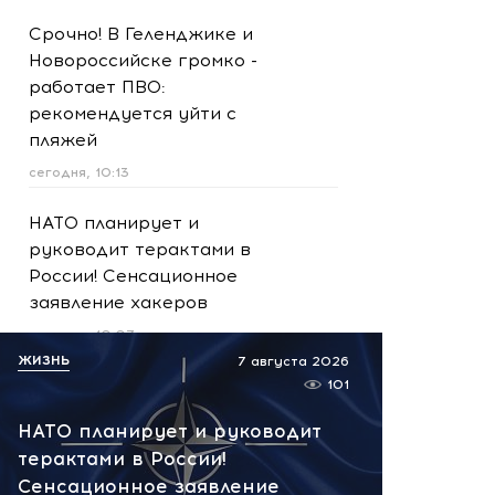
Срочно! В Геленджике и
Новороссийске громко -
работает ПВО:
рекомендуется уйти с
пляжей
сегодня, 10:13
НАТО планирует и
руководит терактами в
России! Сенсационное
заявление хакеров
сегодня, 10:07
ЖИЗНЬ
7 августа 2026
Подпольный криптоцентр в
101
башнях «Москва-Сити»:
НАТО планирует и руководит
задержаны более 20
терактами в России!
человек
Сенсационное заявление