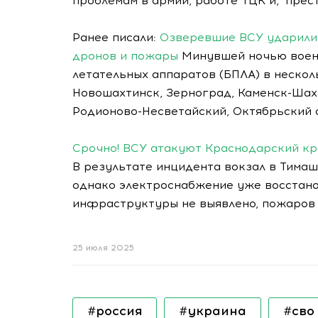
проблемам в армии, работе ТЦК и, "прес
Ранее писали:
Озверевшие ВСУ ударили 
дронов и пожары
Минувшей ночью военн
летательных аппаратов (БПЛА) в нескол
Новошахтинск, Зерноград, Каменск-Шах
Родионово-Несветайский, Октябрьский 
Срочно! ВСУ атакуют Краснодарский кр
В результате инцидента вокзал в Тимаш
однако электроснабжение уже восстан
инфраструктуры не выявлено, пожаров 
25 июля 2025
#россия
#украина
#сво