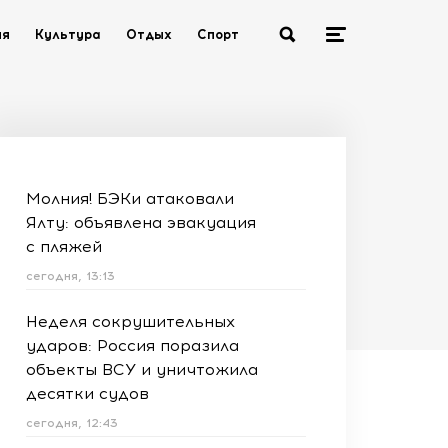
ия
Культура
Отдых
Спорт
Молния! БЭКи атаковали
Ялту: объявлена эвакуация
с пляжей
сегодня, 13:13
Неделя сокрушительных
ударов: Россия поразила
объекты ВСУ и уничтожила
десятки судов
сегодня, 12:43