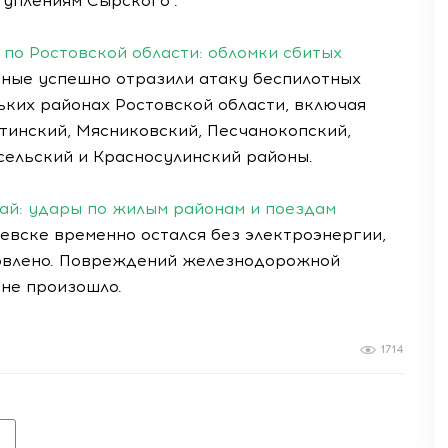
туплениям Сырского".
по Ростовской области: обломки сбитых
ые успешно отразили атаку беспилотных
ьких районах Ростовской области, включая
тинский, Мясниковский, Песчанокопский,
сельский и Красносулинский районы.
ай: удары по жилым районам и поездам
евске временно остался без электроэнергии,
овлено. Повреждений железнодорожной
не произошло.
1714