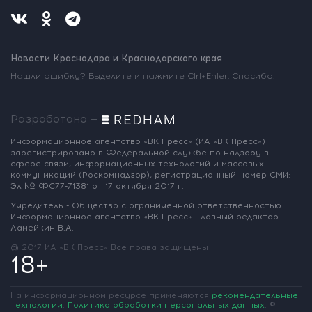
Новости Краснодара и Краснодарского края
Нашли ошибку? Выделите и нажмите Ctrl+Enter. Спасибо!
Разработано —
Информационное агентство «ВК Пресс»
(ИА «ВК Пресс»)
зарегистрировано
в Федеральной службе по надзору
в
сфере связи, информационных
технологий и массовых
коммуникаций
(Роскомнадзор),
регистрационный номер СМИ:
Эл № ФС77-71381
от 17 октября 2017 г.
Учредитель - Общество с ограниченной
ответственностью
Информационное
агентство «ВК Пресс».
Главный редактор —
Ламейкин В.А.
@ 2017 ИА «ВК Пресс»
Все права защищены
18+
На информационном ресурсе применяются
рекомендательные
технологии
.
Политика обработки персональных данных
.
©