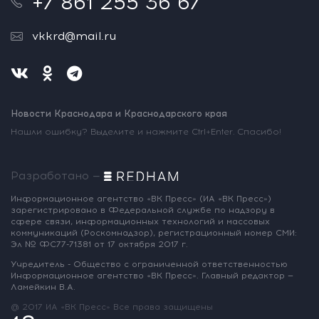
+7 861 255 36 67
vkkrd@mail.ru
Новости Краснодара и Краснодарского края
Нашли ошибку? Выделите и нажмите Ctrl+Enter. Спасибо!
Разработано —
Информационное агентство «ВК Пресс»
(ИА «ВК Пресс»)
зарегистрировано
в Федеральной службе по надзору
в
сфере связи, информационных
технологий и массовых
коммуникаций
(Роскомнадзор),
регистрационный номер СМИ:
Эл № ФС77-71381
от 17 октября 2017 г.
Учредитель - Общество с ограниченной
ответственностью
Информационное
агентство «ВК Пресс».
Главный редактор —
Ламейкин В.А.
@ 2017 ИА «ВК Пресс»
Все права защищены