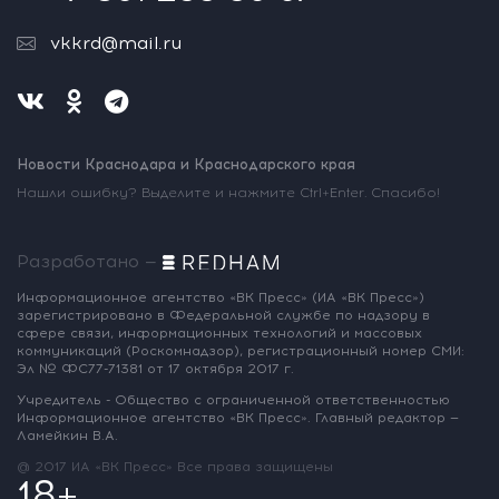
vkkrd@mail.ru
Новости Краснодара и Краснодарского края
Нашли ошибку? Выделите и нажмите Ctrl+Enter. Спасибо!
Разработано —
Информационное агентство «ВК Пресс»
(ИА «ВК Пресс»)
зарегистрировано
в Федеральной службе по надзору
в
сфере связи, информационных
технологий и массовых
коммуникаций
(Роскомнадзор),
регистрационный номер СМИ:
Эл № ФС77-71381
от 17 октября 2017 г.
Учредитель - Общество с ограниченной
ответственностью
Информационное
агентство «ВК Пресс».
Главный редактор —
Ламейкин В.А.
@ 2017 ИА «ВК Пресс»
Все права защищены
18+