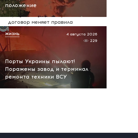
положение
Иран получает ключ к
Ормузскому проливу: новый
договор меняет правила
игры на Ближнем Востоке
ЖИЗНЬ
4 августа 2026
сегодня, 10:33
229
Порты Украины пылают!
Поражены завод и терминал
ремонта техники ВСУ