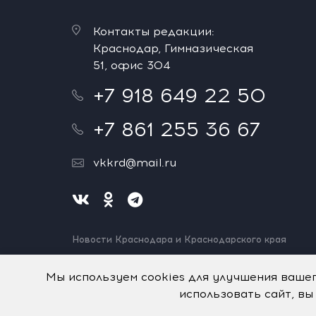
Контакты редакции:
Краснодар, Гимназическая
51, офис 304
+7 918 649 22 50
+7 861 255 36 67
vkkrd@mail.ru
Новости Краснодара и Краснодарского края
Нашли ошибку? Выделите и нажмите Ctrl+Enter.
Спасибо!
Мы используем cookies для улучшения ваше
использовать сайт, вы