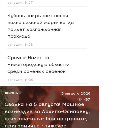
сегодня, 11:27
Кубань накрывает новая
волна сильной жары: когда
придет долгожданная
прохлада
сегодня, 11:23
Срочно! Налет на
Нижегородскую область:
среди раненых ребенок
сегодня, 11:09
Курорты Кубани готовятся
ЖИЗНЬ
5 августа 2026
к угрозам: рядом с пляжами
437
Сводка на 5 августа! Мощное
появились места для
возмездие за Архипо-Осиповку,
спасения
ожесточенные бои на фронте,
сегодня, 10:45
приграничье - тяжелое