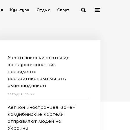
ия
Культура
Отдых
Спорт
Места заканчиваются до
конкурса: советник
президента
раскритиковала льготы
олимпиадникам
сегодня, 15:33
Легион иностранцев: зачем
колумбийские картели
отправляют людей на
Украину