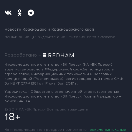
Новости Краснодара и Краснодарского края
Нашли ошибку? Выделите и нажмите Ctrl+Enter. Спасибо!
Разработано —
Информационное агентство «ВК Пресс»
(ИА «ВК Пресс»)
зарегистрировано
в Федеральной службе по надзору
в
сфере связи, информационных
технологий и массовых
коммуникаций
(Роскомнадзор),
регистрационный номер СМИ:
Эл № ФС77-71381
от 17 октября 2017 г.
Учредитель - Общество с ограниченной
ответственностью
Информационное
агентство «ВК Пресс».
Главный редактор —
Ламейкин В.А.
@ 2017 ИА «ВК Пресс»
Все права защищены
18+
На информационном ресурсе применяются
рекомендательные