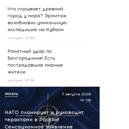
Что скрывает древний
город у моря? Эрмитаж
возобновил уникальную
экспедицию на Кубани
сегодня, 10:50
Ракетный удар по
Белгородчине! Есть
пострадавшие мирные
жители
сегодня, 10:19
Срочно! В Геленджике и
ЖИЗНЬ
7 августа 2026
Новороссийске громко -
118
работает ПВО:
НАТО планирует и руководит
рекомендуется уйти с
терактами в России!
пляжей
Сенсационное заявление