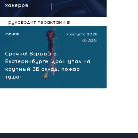
сегодня, 10:13
хакеров
НАТО планирует и
руководит терактами в
России! Сенсационное
ЖИЗНЬ
7 августа 2026
заявление хакеров
5261
сегодня, 10:07
Срочно! Взрывы в
Екатеринбурге: дрон упал на
крупный ВБ-склад, пожар
тушат