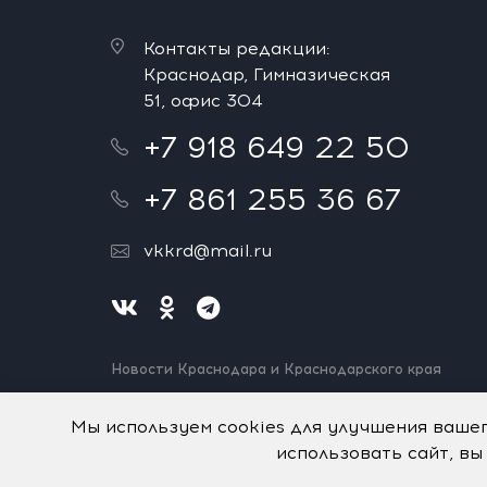
Контакты редакции:
Краснодар, Гимназическая
51, офис 304
+7 918 649 22 50
+7 861 255 36 67
vkkrd@mail.ru
Новости Краснодара и Краснодарского края
Нашли ошибку? Выделите и нажмите Ctrl+Enter.
Спасибо!
Мы используем cookies для улучшения ваше
использовать сайт, вы