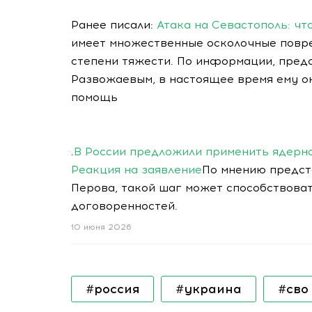
Ранее писали:
Атака на Севастополь: чт
имеет множественные осколочные повре
степени тяжести. По информации, пред
Развожаевым, в настоящее время ему о
помощь
.
В России предложили применить ядерн
Реакция на заявление
По мнению предст
Перова, такой шаг может способствов
договоренностей.
10 июня 2026
#россия
#украина
#сво