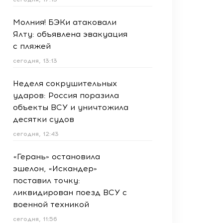
Молния! БЭКи атаковали
Ялту: объявлена эвакуация
с пляжей
сегодня, 13:13
Неделя сокрушительных
ударов: Россия поразила
объекты ВСУ и уничтожила
десятки судов
сегодня, 12:43
«Герань» остановила
эшелон, «Искандер»
поставил точку:
ликвидирован поезд ВСУ с
военной техникой
сегодня, 11:56