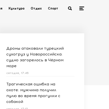
ия
Культура
Отдых
Спорт
Дроны атаковали турецкий
сухогруз у Новороссийска:
судно загорелось в Чёрном
море
сегодня, 17:46
Трагическая ошибка на
охоте: мужчина получил
пулю во время прогулки с
собакой
сегодня, 17:13