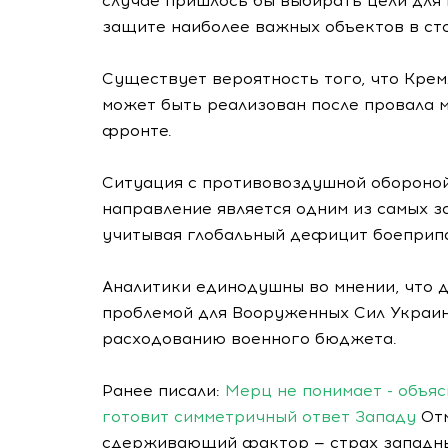
случае пришлось бы выбирать цели для
защите наиболее важных объектов в ст
Существует вероятность того, что Крем
может быть реализован после провала 
фронте.
Ситуация с противовоздушной обороной
направление является одним из самых з
учитывая глобальный дефицит боеприпа
Аналитики единодушны во мнении, что 
проблемой для Вооруженных Сил Украин
расходованию военного бюджета.
Ранее писали:
Мерц не понимает - объяс
готовит симметричный ответ Западу
Отм
сдерживающий фактор — страх западны