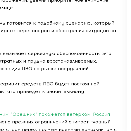
 поражения, уделяя приоритетное внимание
олице.
ль готовится к подобному сценарию, который
мирных переговоров и обострения ситуации на
 вызывает серьезную обеспокоенность. Это
атратных и трудно восстанавливаемых,
сов для ПВО на рынке вооружений.
дефицит средств ПВО будет постоянной
ы, что приведет к значительному
ним! “Орешник” покажется ветерком: Россия
ена прежних ограничений снимает главный
х стран перед прямым военным конфликтом с