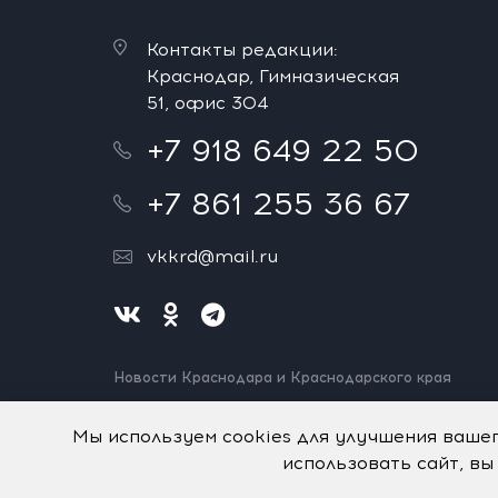
Контакты редакции:
Краснодар, Гимназическая
51, офис 304
+7 918 649 22 50
+7 861 255 36 67
vkkrd@mail.ru
Новости Краснодара и Краснодарского края
Нашли ошибку? Выделите и нажмите Ctrl+Enter.
Спасибо!
Мы используем cookies для улучшения ваше
использовать сайт, вы