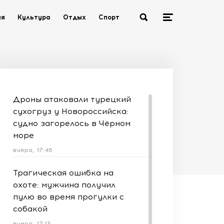
ия
Культура
Отдых
Спорт
Дроны атаковали турецкий
сухогруз у Новороссийска:
судно загорелось в Чёрном
море
вчера, 17:46
Трагическая ошибка на
охоте: мужчина получил
пулю во время прогулки с
собакой
вчера, 17:13