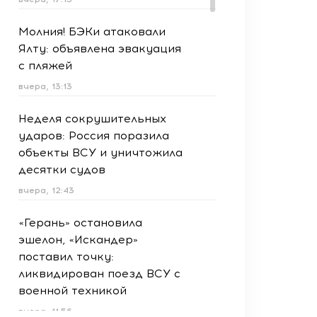
Молния! БЭКи атаковали
Ялту: объявлена эвакуация
с пляжей
вчера, 13:13
Неделя сокрушительных
ударов: Россия поразила
объекты ВСУ и уничтожила
десятки судов
вчера, 12:43
«Герань» остановила
эшелон, «Искандер»
поставил точку:
ликвидирован поезд ВСУ с
военной техникой
вчера, 11:56