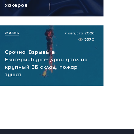
вчера, 10:13
хакеров
НАТО планирует и
руководит терактами в
России! Сенсационное
ЖИЗНЬ
7 августа 2026
заявление хакеров
5570
вчера, 10:07
Срочно! Взрывы в
Екатеринбурге: дрон упал на
крупный ВБ-склад, пожар
тушат