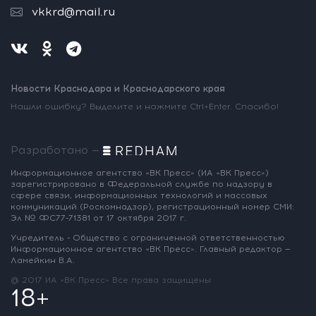
vkkrd@mail.ru
Новости Краснодара и Краснодарского края
Нашли ошибку? Выделите и нажмите Ctrl+Enter. Спасибо!
Разработано —
Информационное агентство «ВК Пресс»
(ИА «ВК Пресс»)
зарегистрировано
в Федеральной службе по надзору
в
сфере связи, информационных
технологий и массовых
коммуникаций
(Роскомнадзор),
регистрационный номер СМИ:
Эл № ФС77-71381
от 17 октября 2017 г.
Учредитель - Общество с ограниченной
ответственностью
Информационное
агентство «ВК Пресс».
Главный редактор —
Ламейкин В.А.
@ 2017 ИА «ВК Пресс»
Все права защищены
18+