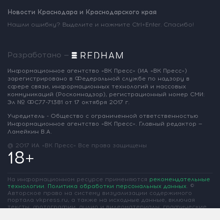
Новости Краснодара и Краснодарского края
Нашли ошибку? Выделите и нажмите Ctrl+Enter. Спасибо!
Разработано —
Информационное агентство «ВК Пресс»
(ИА «ВК Пресс»)
зарегистрировано
в Федеральной службе по надзору
в
сфере связи, информационных
технологий и массовых
коммуникаций
(Роскомнадзор),
регистрационный номер СМИ:
Эл № ФС77-71381
от 17 октября 2017 г.
Учредитель - Общество с ограниченной
ответственностью
Информационное
агентство «ВК Пресс».
Главный редактор —
Ламейкин В.А.
@ 2017 ИА «ВК Пресс»
Все права защищены
18+
На информационном ресурсе применяются
рекомендательные
технологии
.
Политика обработки персональных данных
.
©
Авторское право на систему визуализации содержимого
портала vkpress.ru, а также на исходные данные, включая
тексты, фотографии, аудио и видеоматериалы, графические
изображения, иные произведения и товарные знаки