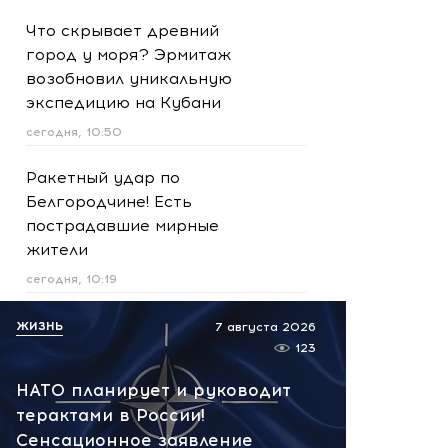
Что скрывает древний
город у моря? Эрмитаж
возобновил уникальную
экспедицию на Кубани
сегодня, 10:50
Ракетный удар по
Белгородчине! Есть
пострадавшие мирные
жители
сегодня, 10:19
Срочно! В Геленджике и
ЖИЗНЬ
7 августа 2026
Новороссийске громко -
123
работает ПВО:
НАТО планирует и руководит
рекомендуется уйти с
терактами в России!
пляжей
Сенсационное заявление