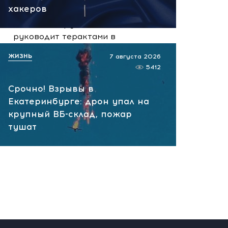
сегодня, 10:13
хакеров
НАТО планирует и
руководит терактами в
России! Сенсационное
ЖИЗНЬ
7 августа 2026
заявление хакеров
5412
сегодня, 10:07
Срочно! Взрывы в
Екатеринбурге: дрон упал на
крупный ВБ-склад, пожар
тушат