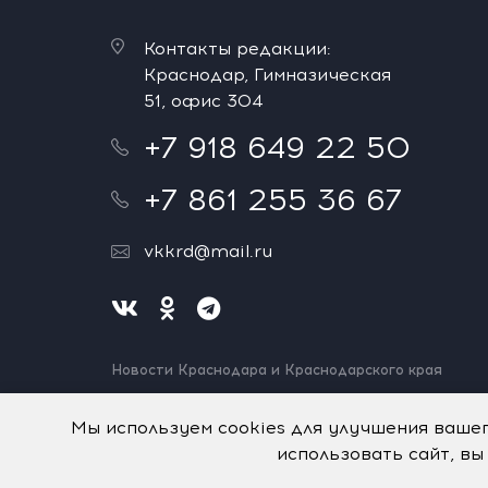
Контакты редакции:
Краснодар, Гимназическая
51, офис 304
+7 918 649 22 50
+7 861 255 36 67
vkkrd@mail.ru
Новости Краснодара и Краснодарского края
Нашли ошибку? Выделите и нажмите Ctrl+Enter.
Спасибо!
Мы используем cookies для улучшения ваше
использовать сайт, вы