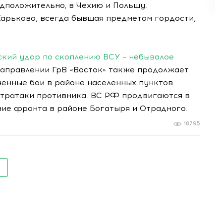
дположительно, в Чехию и Польшу.
Харькова, всегда бывшая предметом гордости,
дский удар по скоплению ВСУ – небывалое
правлении ГрВ «Восток» также продолжает
ченные бои в районе населенных пунктов
нтратаки противника. ВС РФ продвигаются в
ие фронта в районе Богатыря и Отрадного.
18795