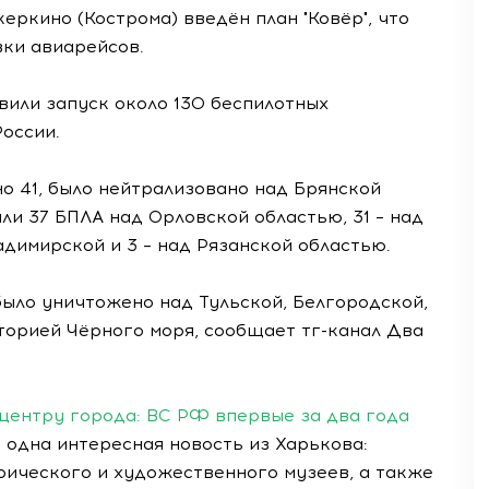
еркино (Кострома) введён план "Ковёр", что
вки авиарейсов.
или запуск около 130 беспилотных
оссии.
о 41, было нейтрализовано над Брянской
ли 37 БПЛА над Орловской областью, 31 – над
ладимирской и 3 – над Рязанской областью.
было уничтожено над Тульской, Белгородской,
торией Чёрного моря, сообщает тг-канал Два
 центру города: ВС РФ впервые за два года
одна интересная новость из Харькова:
рического и художественного музеев, а также