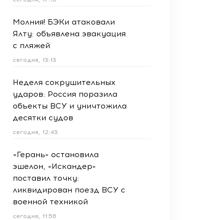
Молния! БЭКи атаковали
Ялту: объявлена эвакуация
с пляжей
сегодня, 13:13
Неделя сокрушительных
ударов: Россия поразила
объекты ВСУ и уничтожила
десятки судов
сегодня, 12:43
«Герань» остановила
эшелон, «Искандер»
поставил точку:
ликвидирован поезд ВСУ с
военной техникой
сегодня, 11:56