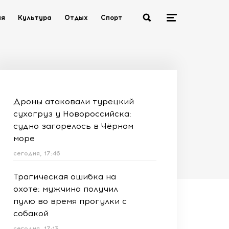
ия
Культура
Отдых
Спорт
Дроны атаковали турецкий
сухогруз у Новороссийска:
судно загорелось в Чёрном
море
сегодня, 17:46
Трагическая ошибка на
охоте: мужчина получил
пулю во время прогулки с
собакой
сегодня, 17:13