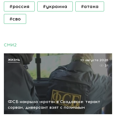
#россия
#украина
#атака
#сво
СМИ2
ЖИЗНЬ
10 августа 2026
31
ФСБ накрыла «крота» в Скадовске: теракт
сорван, диверсант взят с поличным