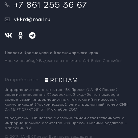
+7 861 255 36 67
vkkrd@mail.ru
Новости Краснодара и Краснодарского края
Нашли ошибку? Выделите и нажмите Ctrl+Enter. Спасибо!
Разработано —
Информационное агентство «ВК Пресс»
(ИА «ВК Пресс»)
зарегистрировано
в Федеральной службе по надзору
в
сфере связи, информационных
технологий и массовых
коммуникаций
(Роскомнадзор),
регистрационный номер СМИ:
Эл № ФС77-71381
от 17 октября 2017 г.
Учредитель - Общество с ограниченной
ответственностью
Информационное
агентство «ВК Пресс».
Главный редактор —
Ламейкин В.А.
@ 2017 ИА «ВК Пресс»
Все права защищены