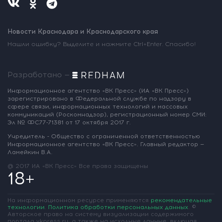
Новости Краснодара и Краснодарского края
Нашли ошибку? Выделите и нажмите Ctrl+Enter. Спасибо!
Разработано —
Информационное агентство «ВК Пресс»
(ИА «ВК Пресс»)
зарегистрировано
в Федеральной службе по надзору
в
сфере связи, информационных
технологий и массовых
коммуникаций
(Роскомнадзор),
регистрационный номер СМИ:
Эл № ФС77-71381
от 17 октября 2017 г.
Учредитель - Общество с ограниченной
ответственностью
Информационное
агентство «ВК Пресс».
Главный редактор —
Ламейкин В.А.
@ 2017 ИА «ВК Пресс»
Все права защищены
18+
На информационном ресурсе применяются
рекомендательные
технологии
.
Политика обработки персональных данных
.
©
Авторское право на систему визуализации содержимого
портала vkpress.ru, а также на исходные данные, включая