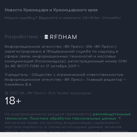
Новости Краснодара и Краснодарского края
Нашли ошибку? Выделите и нажмите Ctrl+Enter. Спасибо!
Разработано —
Информационное агентство «ВК Пресс»
(ИА «ВК Пресс»)
зарегистрировано
в Федеральной службе по надзору
в
сфере связи, информационных
технологий и массовых
коммуникаций
(Роскомнадзор),
регистрационный номер СМИ:
Эл № ФС77-71381
от 17 октября 2017 г.
Учредитель - Общество с ограниченной
ответственностью
Информационное
агентство «ВК Пресс».
Главный редактор —
Ламейкин В.А.
@ 2017 ИА «ВК Пресс»
Все права защищены
18+
На информационном ресурсе применяются
рекомендательные
технологии
.
Политика обработки персональных данных
.
©
Авторское право на систему визуализации содержимого
портала vkpress.ru, а также на исходные данные, включая
тексты, фотографии, аудио и видеоматериалы, графические
изображения, иные произведения и товарные знаки