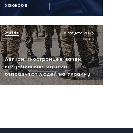
сегодня, 10:13
хакеров
НАТО планирует и
руководит терактами в
России! Сенсационное
ЖИЗНЬ
6 августа 2026
заявление хакеров
66
сегодня, 10:07
Легион иностранцев: зачем
колумбийские картели
отправляют людей на Украину