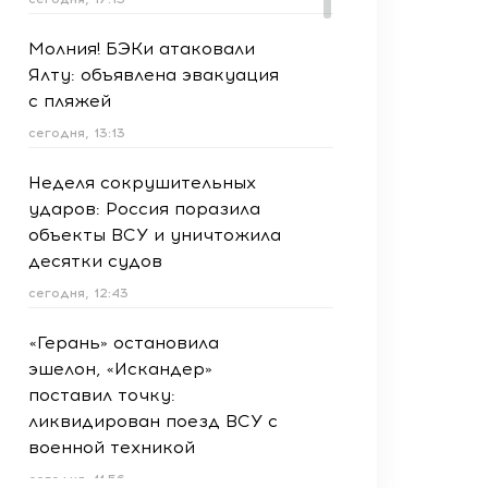
Молния! БЭКи атаковали
Ялту: объявлена эвакуация
с пляжей
сегодня, 13:13
Неделя сокрушительных
ударов: Россия поразила
объекты ВСУ и уничтожила
десятки судов
сегодня, 12:43
«Герань» остановила
эшелон, «Искандер»
поставил точку:
ликвидирован поезд ВСУ с
военной техникой
сегодня, 11:56