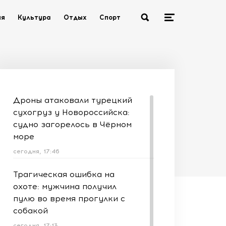
ия
Культура
Отдых
Спорт
Дроны атаковали турецкий
сухогруз у Новороссийска:
судно загорелось в Чёрном
море
сегодня, 17:46
Трагическая ошибка на
охоте: мужчина получил
пулю во время прогулки с
собакой
сегодня, 17:13