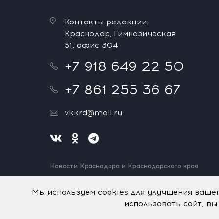
Контакты редакции:
Краснодар, Гимназическая
51, офис 304
+7 918 649 22 50
+7 861 255 36 67
vkkrd@mail.ru
Новости Краснодара и Краснодарского края
Нашли ошибку? Выделите и нажмите Ctrl+Enter.
Спасибо!
Мы используем cookies для улучшения ваше
использовать сайт, вы