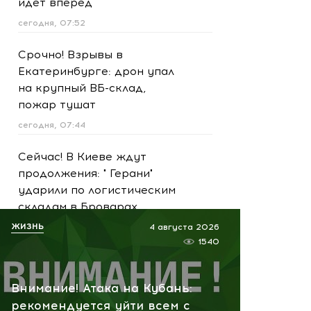
идет вперед
сегодня, 07:52
Срочно! Взрывы в
Екатеринбурге: дрон упал
на крупный ВБ-склад,
пожар тушат
сегодня, 07:44
Сейчас! В Киеве ждут
продолжения: " Герани"
ударили по логистическим
складам в Броварах
ЖИЗНЬ
вчера, 21:11
4 августа 2026
1540
Внимание! В Краснодаре
БПЛА рухнул рядом с
Внимание! Атака на Кубань:
домами: район оцеплен
рекомендуется уйти всем с