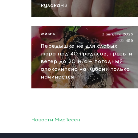
кулаками
ЖИЗНЬ
3 августа 2026
459
Передышка не для слабых:
жара под 40 градусов, грозы и
ветер до 20 м/с — погодный
апокалипсис на Кубани только
начинается
Новости МирТесен