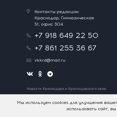
Контакты редакции:
Краснодар, Гимназическая
51, офис 304
+7 918 649 22 50
+7 861 255 36 67
vkkrd@mail.ru
Новости Краснодара и Краснодарского края
Нашли ошибку? Выделите и нажмите Ctrl+Enter.
Спасибо!
Мы используем cookies для улучшения ваше
использовать сайт, вы