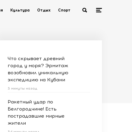
ия
Культура
Отдых
Спорт
Что скрывает древний
город у моря? Эрмитаж
возобновил уникальную
экспедицию на Кубани
3 минуты назад
Ракетный удар по
Белгородчине! Есть
пострадавшие мирные
жители
34 минуты назад