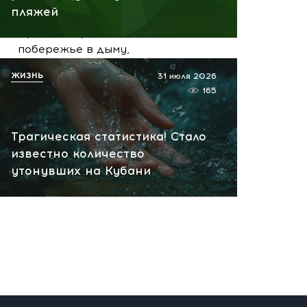
вчера, 19:55
пляжей
Срочно! Взрывы в Одессе:
побережье в дыму,
атакованное судно
ЖИЗНЬ
31 июля 2026
охватило пламя
165
вчера, 19:49
Трагическая статистика! Стало
известно количество
утонувших на Кубани