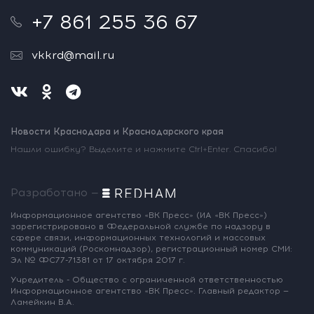
+7 861 255 36 67
vkkrd@mail.ru
Новости Краснодара и Краснодарского края
Нашли ошибку? Выделите и нажмите Ctrl+Enter. Спасибо!
Разработано —
Информационное агентство «ВК Пресс»
(ИА «ВК Пресс»)
зарегистрировано
в Федеральной службе по надзору
в
сфере связи, информационных
технологий и массовых
коммуникаций
(Роскомнадзор),
регистрационный номер СМИ:
Эл № ФС77-71381
от 17 октября 2017 г.
Учредитель - Общество с ограниченной
ответственностью
Информационное
агентство «ВК Пресс».
Главный редактор —
Ламейкин В.А.