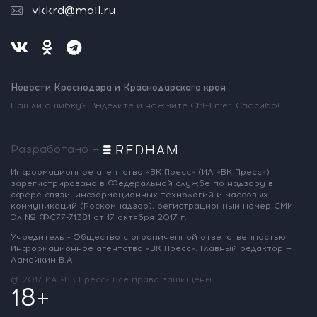
vkkrd@mail.ru
Новости Краснодара и Краснодарского края
Нашли ошибку? Выделите и нажмите Ctrl+Enter. Спасибо!
Разработано —
Информационное агентство «ВК Пресс»
(ИА «ВК Пресс»)
зарегистрировано
в Федеральной службе по надзору
в
сфере связи, информационных
технологий и массовых
коммуникаций
(Роскомнадзор),
регистрационный номер СМИ:
Эл № ФС77-71381
от 17 октября 2017 г.
Учредитель - Общество с ограниченной
ответственностью
Информационное
агентство «ВК Пресс».
Главный редактор —
Ламейкин В.А.
@ 2017 ИА «ВК Пресс»
Все права защищены
18+