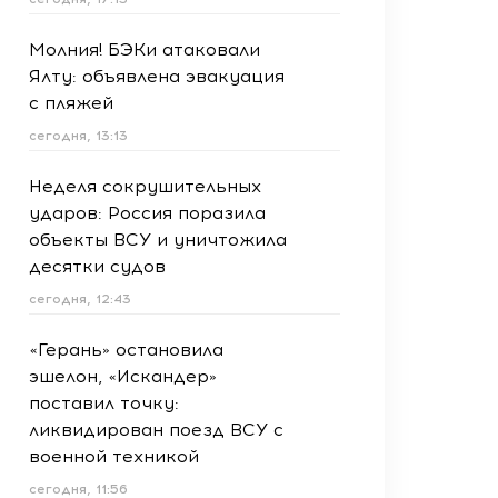
Молния! БЭКи атаковали
Ялту: объявлена эвакуация
с пляжей
сегодня, 13:13
Неделя сокрушительных
ударов: Россия поразила
объекты ВСУ и уничтожила
десятки судов
сегодня, 12:43
«Герань» остановила
эшелон, «Искандер»
поставил точку:
ликвидирован поезд ВСУ с
военной техникой
сегодня, 11:56