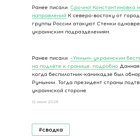
Ранее писали:
Срочно! Константиновка 
направлений
К северо-востоку от горо
группы России атакуют Стенки одноврем
украинским подразделениям.
Ранее писали:
«Умным» украинским бесп
на подлете к границе: подробно
Данная 
когда беспилотник-камикадзе был обна
Румынии. Тогда президент страны подт
украинской стороне.
12 июня 2026
#сводка