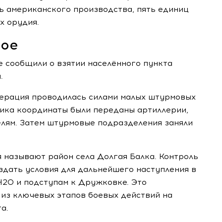
ь американского производства, пять единиц
х орудия.
ное
 сообщили о взятии населённого пункта
.
перация проводилась силами малых штурмовых
ника координаты были переданы артиллерии,
елям. Затем штурмовые подразделения заняли
называют район села Долгая Балка. Контроль
здать условия для дальнейшего наступления в
 Н20 и подступам к Дружковке. Это
 из ключевых этапов боевых действий на
а.