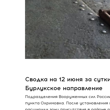
Сводка на 12 июня за сутк
Бурлукское направление
Подразделения Вооруженных сил Росси
пункта Охримовка. После установления 
расширили зону присутствия в районе р