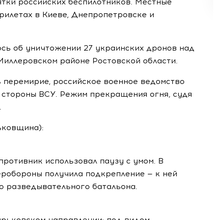
тки российских беспилотников. Местные
рилетах в Киеве, Днепропетровске и
сь об уничтожении 27 украинских дронов над
Миллеровском районе Ростовской области.
сь перемирие, российское военное ведомство
 стороны ВСУ. Режим прекращения огня, судя
.
ьковщина):
противник использовал паузу с умом. В
еробороны получила подкрепление — к ней
о разведывательного батальона.
арьковском направлении: под видом