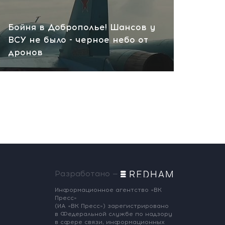
Бойня в Доброполье! Шансов у
ВСУ не было - черное небо от
дронов
Разработано —
Информационное агентство «ВК
Пресс»
(ИА «ВК Пресс») зарегистрировано
в Федеральной службе по надзору
в сфере связи, информационных