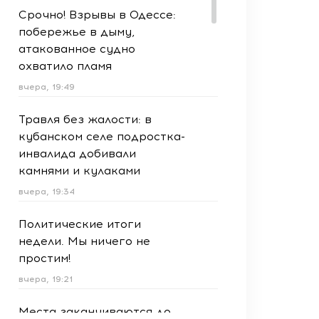
Срочно! Взрывы в Одессе:
побережье в дыму,
атакованное судно
охватило пламя
вчера, 19:49
Травля без жалости: в
кубанском селе подростка-
инвалида добивали
камнями и кулаками
вчера, 19:34
Политические итоги
недели. Мы ничего не
простим!
вчера, 19:21
Места заканчиваются до