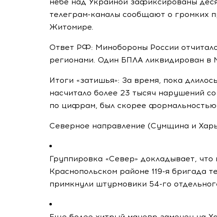
небе над Украиной зафиксированы деся
телеграм-каналы сообщают о громких п
Житомире.
Ответ РФ: Минобороны России отчитало
регионами. Один БПЛА ликвидирован в 
Итоги «затишья»: За время, пока длило
насчитало более 23 тысяч нарушений со
по цифрам, был скорее формальностью
Северное направление (Сумщина и Хар
Группировка «Север» докладывает, что 
Краснопольском районе 119-я бригада т
примкнули штурмовики 54-го отдельног
Еще более хитрый маневр замечен на Х