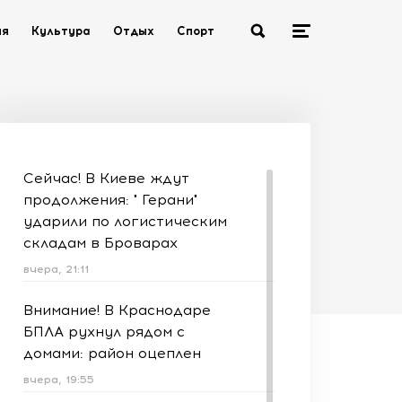
ия
Культура
Отдых
Спорт
Сейчас! В Киеве ждут
продолжения: " Герани"
ударили по логистическим
складам в Броварах
вчера, 21:11
Внимание! В Краснодаре
БПЛА рухнул рядом с
домами: район оцеплен
вчера, 19:55