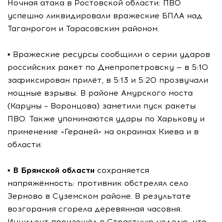
Ночная атака в Ростовской области: ПВО
успешно ликвидировали вражеские БПЛА над
Таганрогом и Тарасовским районом.
▪️ Вражеские ресурсы сообщили о серии ударов
российских ракет по Днепропетровску — в 5:10
зафиксирован прилёт, в 5:13 и 5:20 прозвучали
мощные взрывы. В районе Амурского моста
(Каруны – Воронцова) заметили пуск ракеты
ПВО. Также упоминаются удары по Харькову и
применение «Гераней» на окраинах Киева и в
области.
▪️
В Брянской области
сохраняется
напряжённость: противник обстрелял село
Зерново в Суземском районе. В результате
возгорания сгорела деревянная часовня.
Инцидент произошёл в Страстную неделю, что