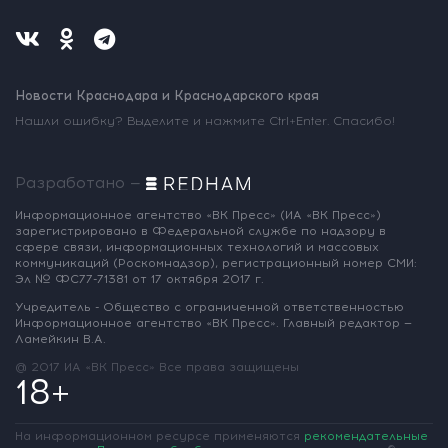
Новости Краснодара и Краснодарского края
Нашли ошибку? Выделите и нажмите Ctrl+Enter. Спасибо!
Разработано —
Информационное агентство «ВК Пресс»
(ИА «ВК Пресс»)
зарегистрировано
в Федеральной службе по надзору
в
сфере связи, информационных
технологий и массовых
коммуникаций
(Роскомнадзор),
регистрационный номер СМИ:
Эл № ФС77-71381
от 17 октября 2017 г.
Учредитель - Общество с ограниченной
ответственностью
Информационное
агентство «ВК Пресс».
Главный редактор —
Ламейкин В.А.
@ 2017 ИА «ВК Пресс»
Все права защищены
18+
На информационном ресурсе применяются
рекомендательные