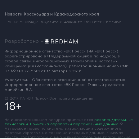
Новости Краснодара и Краснодарского края
Нашли ошибку? Выделите и нажмите Ctrl+Enter. Спасибо!
Разработано —
Информационное агентство «ВК Пресс»
(ИА «ВК Пресс»)
зарегистрировано
в Федеральной службе по надзору
в
сфере связи, информационных
технологий и массовых
коммуникаций
(Роскомнадзор),
регистрационный номер СМИ:
Эл № ФС77-71381
от 17 октября 2017 г.
Учредитель - Общество с ограниченной
ответственностью
Информационное
агентство «ВК Пресс».
Главный редактор —
Ламейкин В.А.
@ 2017 ИА «ВК Пресс»
Все права защищены
18+
На информационном ресурсе применяются
рекомендательные
технологии
.
Политика обработки персональных данных
.
©
Авторское право на систему визуализации содержимого
портала vkpress.ru, а также на исходные данные, включая
тексты, фотографии, аудио и видеоматериалы, графические