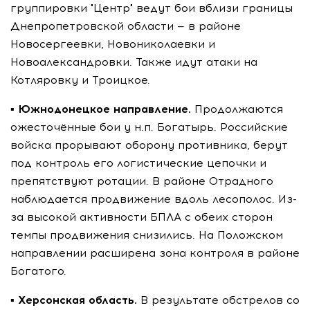
группировки "Центр" ведут бои вблизи границы
Днепропетровской области — в районе
Новосергеевки, Новониколаевки и
Новоалександровки. Также идут атаки на
Котляровку и Троицкое.
▪️
Южнодонецкое направление.
Продолжаются
ожесточённые бои у н.п. Богатырь. Российские
войска прорывают оборону противника, берут
под контроль его логистические цепочки и
препятствуют ротации. В районе Отрадного
наблюдается продвижение вдоль лесополос. Из-
за высокой активности БПЛА с обеих сторон
темпы продвижения снизились. На Положском
направлении расширена зона контроля в районе
Богатого.
▪️
Херсонская область.
В результате обстрелов со