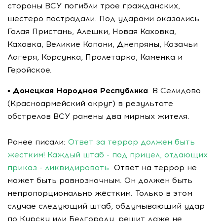
стороны ВСУ погибли трое гражданских,
шестеро пострадали. Под ударами оказались
Голая Пристань, Алешки, Новая Каховка,
Каховка, Великие Копани, Днепряны, Казачьи
Лагеря, Корсунка, Пролетарка, Каменка и
Геройское.
▪️
Донецкая Народная Республика
. В Селидово
(Красноармейский округ) в результате
обстрелов ВСУ ранены два мирных жителя.
Ранее писали:
Ответ за террор должен быть
жестким! Каждый штаб - под прицел, отдающих
приказ - ликвидировать
Ответ на террор не
может быть равнозначным. Он должен быть
непропорционально жёстким. Только в этом
случае следующий штаб, обдумывающий удар
по Курску или Белгороду, решит даже не