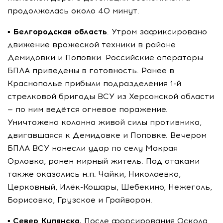
продолжалась около 40 минут.
▪️
Белгородская область
. Утром зафиксировано
движение вражеской техники в районе
Демидовки и Поповки. Российские операторы
БПЛА приведены в готовность. Ранее в
Краснополье прибыли подразделения 1-й
стрелковой бригады ВСУ из Херсонской области
— по ним ведётся огневое поражение.
Уничтожена колонна живой силы противника,
двигавшаяся к Демидовке и Поповке. Вечером
БПЛА ВСУ нанесли удар по селу Мокрая
Орловка, ранен мирный житель. Под атаками
также оказались н.п. Чайки, Николаевка,
Церковный, Илёк-Кошары, Шебекино, Нежеголь,
Борисовка, Грузское и Грайворон.
▪️
Север Купянска.
После форсирования Оскола