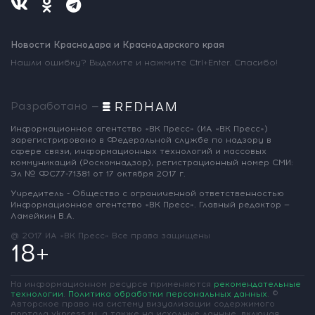
Новости Краснодара и Краснодарского края
Нашли ошибку? Выделите и нажмите Ctrl+Enter. Спасибо!
Разработано —
Информационное агентство «ВК Пресс»
(ИА «ВК Пресс»)
зарегистрировано
в Федеральной службе по надзору
в
сфере связи, информационных
технологий и массовых
коммуникаций
(Роскомнадзор),
регистрационный номер СМИ:
Эл № ФС77-71381
от 17 октября 2017 г.
Учредитель - Общество с ограниченной
ответственностью
Информационное
агентство «ВК Пресс».
Главный редактор —
Ламейкин В.А.
@ 2017 ИА «ВК Пресс»
Все права защищены
18+
На информационном ресурсе применяются
рекомендательные
технологии
.
Политика обработки персональных данных
.
©
Авторское право на систему визуализации содержимого
портала vkpress.ru, а также на исходные данные, включая