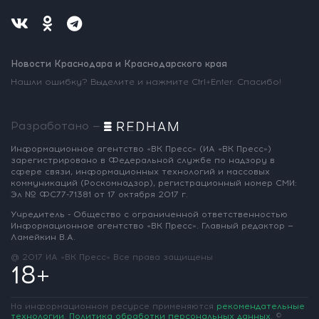
Новости Краснодара и Краснодарского края
Нашли ошибку? Выделите и нажмите Ctrl+Enter. Спасибо!
Разработано —
Информационное агентство «ВК Пресс»
(ИА «ВК Пресс»)
зарегистрировано
в Федеральной службе по надзору
в
сфере связи, информационных
технологий и массовых
коммуникаций
(Роскомнадзор),
регистрационный номер СМИ:
Эл № ФС77-71381
от 17 октября 2017 г.
Учредитель - Общество с ограниченной
ответственностью
Информационное
агентство «ВК Пресс».
Главный редактор —
Ламейкин В.А.
@ 2017 ИА «ВК Пресс»
Все права защищены
18+
На информационном ресурсе применяются
рекомендательные
технологии
.
Политика обработки персональных данных
.
©