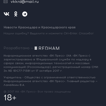
vkkrd@mail.ru
Новости Краснодара и Краснодарского края
Нашли ошибку? Выделите и нажмите Ctrl+Enter. Спасибо!
Разработано —
Информационное агентство «ВК Пресс»
(ИА «ВК Пресс»)
зарегистрировано
в Федеральной службе по надзору
в
сфере связи, информационных
технологий и массовых
коммуникаций
(Роскомнадзор),
регистрационный номер СМИ:
Эл № ФС77-71381
от 17 октября 2017 г.
Учредитель - Общество с ограниченной
ответственностью
Информационное
агентство «ВК Пресс».
Главный редактор —
Ламейкин В.А.
@ 2017 ИА «ВК Пресс»
Все права защищены
18+