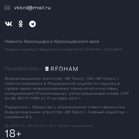
vkkrd@mail.ru
Новости Краснодара и Краснодарского края
Нашли ошибку? Выделите и нажмите Ctrl+Enter. Спасибо!
Разработано —
Информационное агентство «ВК Пресс»
(ИА «ВК Пресс»)
зарегистрировано
в Федеральной службе по надзору
в
сфере связи, информационных
технологий и массовых
коммуникаций
(Роскомнадзор),
регистрационный номер СМИ:
Эл № ФС77-71381
от 17 октября 2017 г.
Учредитель - Общество с ограниченной
ответственностью
Информационное
агентство «ВК Пресс».
Главный редактор —
Ламейкин В.А.
@ 2017 ИА «ВК Пресс»
Все права защищены
18+