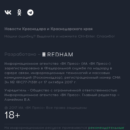
Новости Краснодара и Краснодарского края
Нашли ошибку? Выделите и нажмите Ctrl+Enter. Спасибо!
Разработано —
Информационное агентство «ВК Пресс»
(ИА «ВК Пресс»)
зарегистрировано
в Федеральной службе по надзору
в
сфере связи, информационных
технологий и массовых
коммуникаций
(Роскомнадзор),
регистрационный номер СМИ:
Эл № ФС77-71381
от 17 октября 2017 г.
Учредитель - Общество с ограниченной
ответственностью
Информационное
агентство «ВК Пресс».
Главный редактор —
Ламейкин В.А.
@ 2017 ИА «ВК Пресс»
Все права защищены
18+
На информационном ресурсе применяются
рекомендательные