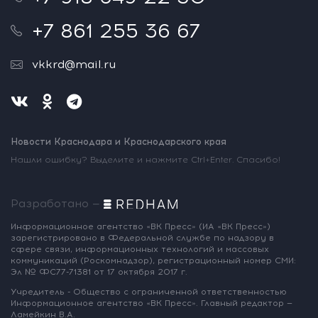
+7 861 255 36 67
vkkrd@mail.ru
Новости Краснодара и Краснодарского края
Нашли ошибку? Выделите и нажмите Ctrl+Enter. Спасибо!
Разработано —
Информационное агентство «ВК Пресс»
(ИА «ВК Пресс»)
зарегистрировано
в Федеральной службе по надзору
в
сфере связи, информационных
технологий и массовых
коммуникаций
(Роскомнадзор),
регистрационный номер СМИ:
Эл № ФС77-71381
от 17 октября 2017 г.
Учредитель - Общество с ограниченной
ответственностью
Информационное
агентство «ВК Пресс».
Главный редактор —
Ламейкин В.А.