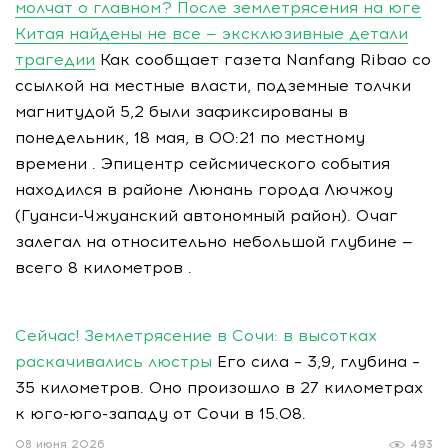
молчат о главном? После землетрясения на юге
Китая найдены не все — эксклюзивные детали
трагедии
Как сообщает газета Nanfang Ribao со
ссылкой на местные власти, подземные толчки
магнитудой 5,2 были зафиксированы в
понедельник, 18 мая, в 00:21 по местному
времени . Эпицентр сейсмического события
находился в районе Люнань города Лючжоу
(Гуанси-Чжуанский автономный район). Очаг
залегал на относительно небольшой глубине —
всего 8 километров .
Сейчас! Землетрясение в Сочи: в высотках
раскачивались люстры
Его сила – 3,9, глубина –
35 километров. Оно произошло в 27 километрах
к юго-юго-западу от Сочи в 15.08.
08 июня 2026
493