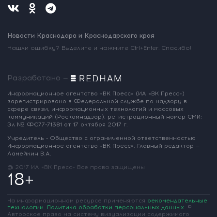
Новости Краснодара и Краснодарского края
Нашли ошибку? Выделите и нажмите Ctrl+Enter. Спасибо!
Разработано —
Информационное агентство «ВК Пресс»
(ИА «ВК Пресс»)
зарегистрировано
в Федеральной службе по надзору
в
сфере связи, информационных
технологий и массовых
коммуникаций
(Роскомнадзор),
регистрационный номер СМИ:
Эл № ФС77-71381
от 17 октября 2017 г.
Учредитель - Общество с ограниченной
ответственностью
Информационное
агентство «ВК Пресс».
Главный редактор —
Ламейкин В.А.
@ 2017 ИА «ВК Пресс»
Все права защищены
18+
На информационном ресурсе применяются
рекомендательные
технологии
.
Политика обработки персональных данных
.
©
Авторское право на систему визуализации содержимого