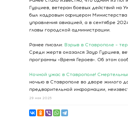
Ранее стало известно, что одним из по
Гурциев, ветеран боевых действий на У
был кадровым офицером Министерства о
управления авиацией, а в сентябре 202
главы городской администрации.
Ранее писали:
Взрыв в Ставрополе – те
Среди жертв оказался Заур Гурциев, ве
программы «Время Героев». Об этом со
Ночной ужас в Ставрополе! Смертельный
ночью в Ставрополе во дворе жилого д
предварительной информации, неизвест
29 мая 2025