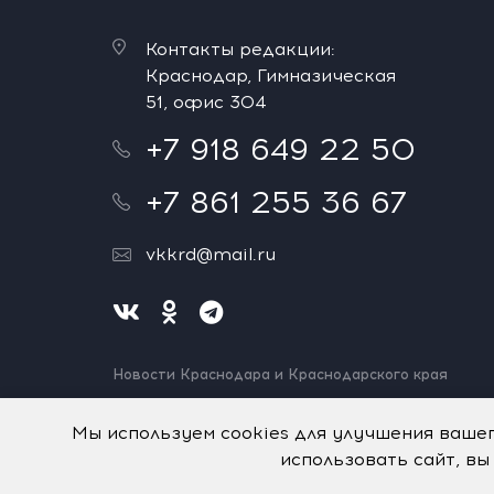
Контакты редакции:
Краснодар, Гимназическая
51, офис 304
+7 918 649 22 50
+7 861 255 36 67
vkkrd@mail.ru
Новости Краснодара и Краснодарского края
Нашли ошибку? Выделите и нажмите Ctrl+Enter.
Спасибо!
Мы используем cookies для улучшения ваше
использовать сайт, вы