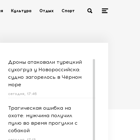
ия
Культура
Отдых
Спорт
Дроны атаковали турецкий
сухогруз у Новороссийска:
судно загорелось в Чёрном
море
сегодня, 17:46
Трагическая ошибка на
охоте: мужчина получил
пулю во время прогулки с
собакой
сегодня, 17:13