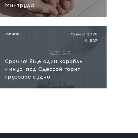
сегодня, 10:13
Минтруда
НАТО планирует и
руководит терактами в
России! Сенсационное
ЖИЗНЬ
15 июля 2026
заявление хакеров
597
сегодня, 10:07
Срочно! Еще один корабль
минус: под Одессой горит
грузовое судно