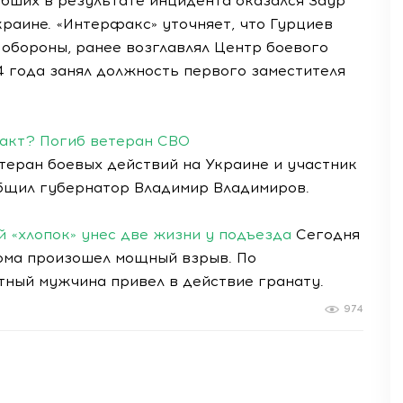
гибших в результате инцидента оказался Заур
краине. «Интерфакс» уточняет, что Гурциев
бороны, ранее возглавлял Центр боевого
4 года занял должность первого заместителя
ракт? Погиб ветеран СВО
теран боевых действий на Украине и участник
общил губернатор Владимир Владимиров.
 «хлопок» унес две жизни у подъезда
Сегодня
ома произошел мощный взрыв. По
ный мужчина привел в действие гранату.
974