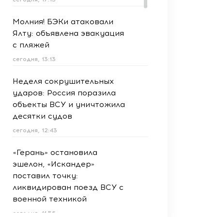
Молния! БЭКи атаковали
Ялту: объявлена эвакуация
с пляжей
сегодня, 13:13
Неделя сокрушительных
ударов: Россия поразила
объекты ВСУ и уничтожила
десятки судов
сегодня, 12:43
«Герань» остановила
эшелон, «Искандер»
поставил точку:
ликвидирован поезд ВСУ с
военной техникой
сегодня, 11:56