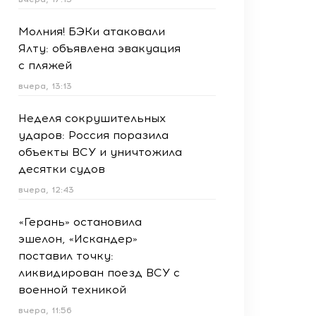
Молния! БЭКи атаковали
Ялту: объявлена эвакуация
с пляжей
вчера, 13:13
Неделя сокрушительных
ударов: Россия поразила
объекты ВСУ и уничтожила
десятки судов
вчера, 12:43
«Герань» остановила
эшелон, «Искандер»
поставил точку:
ликвидирован поезд ВСУ с
военной техникой
вчера, 11:56