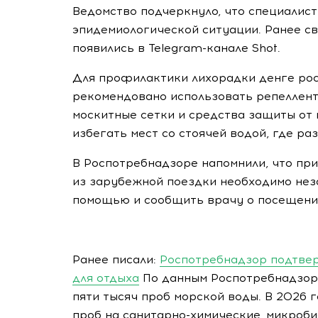
Ведомство подчеркнуло, что специалис
эпидемиологической ситуации. Ранее с
появились в Telegram-канале Shot.
Для профилактики лихорадки денге ро
рекомендовано использовать репеллент
москитные сетки и средства защиты от
избегать мест со стоячей водой, где р
В Роспотребнадзоре напомнили, что пр
из зарубежной поездки необходимо нез
помощью и сообщить врачу о посещени
Ранее писали:
Роспотребнадзор подтвер
для отдыха
По данным Роспотребнадзора
пяти тысяч проб морской воды. В 2026
проб на санитарно-химические, микроб