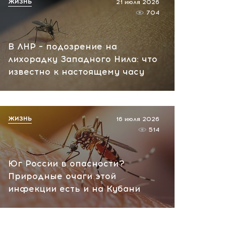
вчера, 10:13
ЖИЗНЬ
21 июля 2026
704
НАТО планирует и
руководит терактами в
В ЛНР – подозрение на
России! Сенсационное
лихорадку Западного Нила: что
заявление хакеров
известно к настоящему часу
вчера, 10:07
ЖИЗНЬ
16 июля 2026
514
Юг России в опасности?
Природные очаги этой
инфекции есть и на Кубани