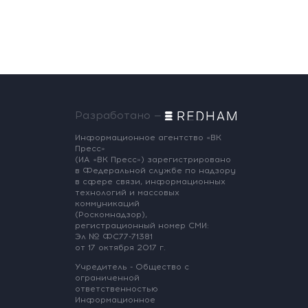
Разработано —
Информационное агентство «ВК
Пресс»
(ИА «ВК Пресс») зарегистрировано
в Федеральной службе по надзору
в сфере связи, информационных
технологий и массовых
коммуникаций
(Роскомнадзор),
регистрационный номер СМИ:
Эл № ФС77-71381
от 17 октября 2017 г.
Учредитель - Общество с
ограниченной
ответственностью
Информационное