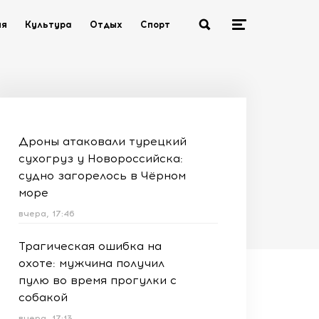
ия
Культура
Отдых
Спорт
Дроны атаковали турецкий
сухогруз у Новороссийска:
судно загорелось в Чёрном
море
вчера, 17:46
Трагическая ошибка на
охоте: мужчина получил
пулю во время прогулки с
собакой
вчера, 17:13