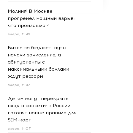
Молния! В Москве
прогремел мощный взрыв:
что произошло?
вчера, 11:49
Битва за бюджет: вузы
начали зачисление, а
абитуриенты с
максимальными баллами
ждут реформ
вчера, 11:47
Детям могут перекрыть
вход в соцсети: в России
готовят новые правила для
SIM-карт
вчера, 11:07