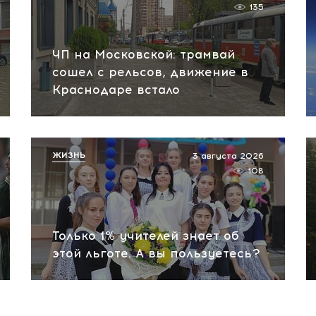
135
ЧП на Московской: трамвай
сошел с рельсов, движение в
Краснодаре встало
ЖИЗНЬ
3 августа 2026
108
Только 1% учителей знает об
этой льготе. А вы пользуетесь?