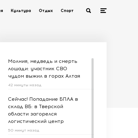
ия
Культура
Отдых
Спорт
Молния, медведь и смерть
лошади: участник СВО
чудом выжил в горах Алтая
42 минуты назад
Сейчас! Попадание БПЛА в
склад ВБ: в Тверской
области загорелся
логистический центр
50 минут назад