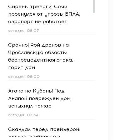
Сирены тревоги! Сочи
проснулся от угрозы БПЛА:
аэропорт не работает
сегодня, 08:07
Срочно! Рой дронов на
Ярославскую область:
беспрецедентная атака,
горит дом
сегодня, 08:00
Атака на Кубань! Под
Анапой поврежден дом,
вспыхнул пожар
сегодня, 07:54
Скандал перед премьерой:
россияне обрушили