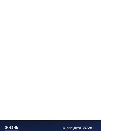
все
вчера, 16:05
Чудесное спасение! Как
выживали пилоты
исчезнувшего самолета в
тайге: подробно
вчера, 15:43
Вера, живи! За жизнь
девочки после ранения в
Архипо-Осиповке борются
врачи Краснодара
вчера, 14:11
Срочно! Взрыв Мерседеса с
производителем дронов:
подробности покушения
ЖИЗНЬ
3 августа 2026