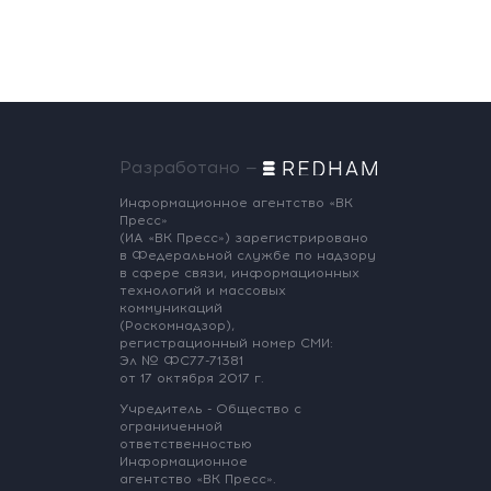
Разработано —
Информационное агентство «ВК
Пресс»
(ИА «ВК Пресс») зарегистрировано
в Федеральной службе по надзору
в сфере связи, информационных
технологий и массовых
коммуникаций
(Роскомнадзор),
регистрационный номер СМИ:
Эл № ФС77-71381
от 17 октября 2017 г.
Учредитель - Общество с
ограниченной
ответственностью
Информационное
агентство «ВК Пресс».