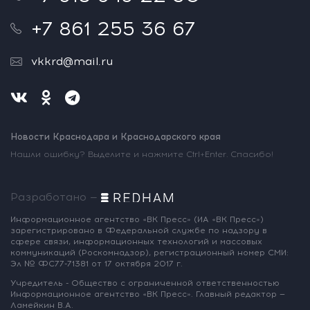
+7 861 255 36 67
vkkrd@mail.ru
Новости Краснодара и Краснодарского края
Нашли ошибку? Выделите и нажмите Ctrl+Enter. Спасибо!
Разработано —
Информационное агентство «ВК Пресс»
(ИА «ВК Пресс»)
зарегистрировано
в Федеральной службе по надзору
в
сфере связи, информационных
технологий и массовых
коммуникаций
(Роскомнадзор),
регистрационный номер СМИ:
Эл № ФС77-71381
от 17 октября 2017 г.
Учредитель - Общество с ограниченной
ответственностью
Информационное
агентство «ВК Пресс».
Главный редактор —
Ламейкин В.А.