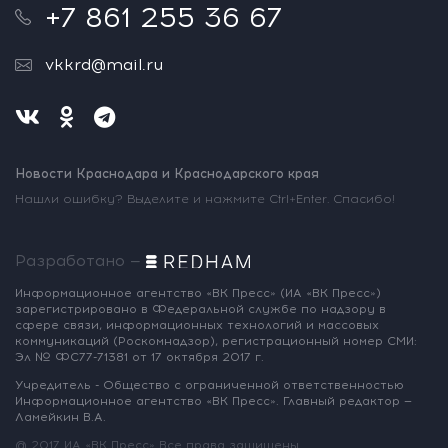
+7 861 255 36 67
vkkrd@mail.ru
Новости Краснодара и Краснодарского края
Нашли ошибку? Выделите и нажмите Ctrl+Enter. Спасибо!
Разработано —
Информационное агентство «ВК Пресс»
(ИА «ВК Пресс»)
зарегистрировано
в Федеральной службе по надзору
в
сфере связи, информационных
технологий и массовых
коммуникаций
(Роскомнадзор),
регистрационный номер СМИ:
Эл № ФС77-71381
от 17 октября 2017 г.
Учредитель - Общество с ограниченной
ответственностью
Информационное
агентство «ВК Пресс».
Главный редактор —
Ламейкин В.А.
@ 2017 ИА «ВК Пресс»
Все права защищены