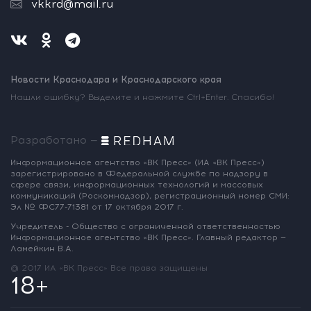
vkkrd@mail.ru
Новости Краснодара и Краснодарского края
Нашли ошибку? Выделите и нажмите Ctrl+Enter. Спасибо!
Разработано —
Информационное агентство «ВК Пресс»
(ИА «ВК Пресс»)
зарегистрировано
в Федеральной службе по надзору
в
сфере связи, информационных
технологий и массовых
коммуникаций
(Роскомнадзор),
регистрационный номер СМИ:
Эл № ФС77-71381
от 17 октября 2017 г.
Учредитель - Общество с ограниченной
ответственностью
Информационное
агентство «ВК Пресс».
Главный редактор —
Ламейкин В.А.
@ 2017 ИА «ВК Пресс»
Все права защищены
18+