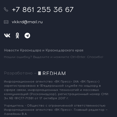
+7 861 255 36 67
vkkrd@mail.ru
Новости Краснодара и Краснодарского края
Нашли ошибку? Выделите и нажмите Ctrl+Enter. Спасибо!
Разработано —
Информационное агентство «ВК Пресс»
(ИА «ВК Пресс»)
зарегистрировано
в Федеральной службе по надзору
в
сфере связи, информационных
технологий и массовых
коммуникаций
(Роскомнадзор),
регистрационный номер СМИ:
Эл № ФС77-71381
от 17 октября 2017 г.
Учредитель - Общество с ограниченной
ответственностью
Информационное
агентство «ВК Пресс».
Главный редактор —
Ламейкин В.А.