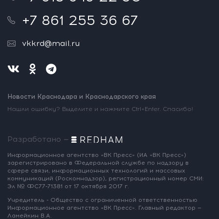
+7 861 255 36 67
vkkrd@mail.ru
Новости Краснодара и Краснодарского края
Нашли ошибку? Выделите и нажмите Ctrl+Enter. Спасибо!
Разработано —
Информационное агентство «ВК Пресс»
(ИА «ВК Пресс»)
зарегистрировано
в Федеральной службе по надзору
в
сфере связи, информационных
технологий и массовых
коммуникаций
(Роскомнадзор),
регистрационный номер СМИ:
Эл № ФС77-71381
от 17 октября 2017 г.
Учредитель - Общество с ограниченной
ответственностью
Информационное
агентство «ВК Пресс».
Главный редактор —
Ламейкин В.А.