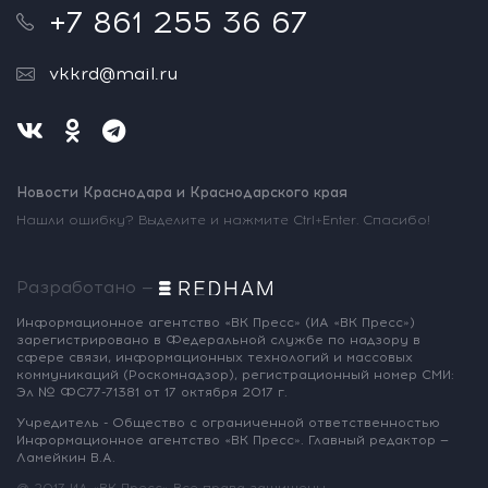
+7 861 255 36 67
vkkrd@mail.ru
Новости Краснодара и Краснодарского края
Нашли ошибку? Выделите и нажмите Ctrl+Enter. Спасибо!
Разработано —
Информационное агентство «ВК Пресс»
(ИА «ВК Пресс»)
зарегистрировано
в Федеральной службе по надзору
в
сфере связи, информационных
технологий и массовых
коммуникаций
(Роскомнадзор),
регистрационный номер СМИ:
Эл № ФС77-71381
от 17 октября 2017 г.
Учредитель - Общество с ограниченной
ответственностью
Информационное
агентство «ВК Пресс».
Главный редактор —
Ламейкин В.А.
@ 2017 ИА «ВК Пресс»
Все права защищены