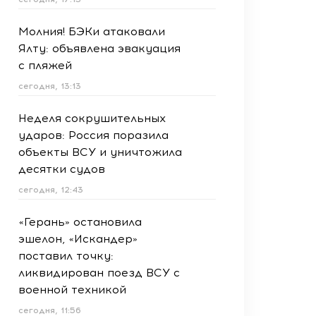
Молния! БЭКи атаковали
Ялту: объявлена эвакуация
с пляжей
сегодня, 13:13
Неделя сокрушительных
ударов: Россия поразила
объекты ВСУ и уничтожила
десятки судов
сегодня, 12:43
«Герань» остановила
эшелон, «Искандер»
поставил точку:
ликвидирован поезд ВСУ с
военной техникой
сегодня, 11:56