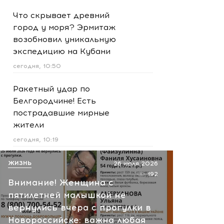
Что скрывает древний
город у моря? Эрмитаж
возобновил уникальную
экспедицию на Кубани
сегодня, 10:50
Ракетный удар по
Белгородчине! Есть
пострадавшие мирные
жители
сегодня, 10:19
Срочно! В Геленджике и
ЖИЗНЬ
26 июля 2026
Новороссийске громко -
192
Внимание! Женщина с
работает ПВО:
пятилетней малышкой не
рекомендуется уйти с
вернулись вчера с прогулки в
пляжей
Новороссийске: важна любая