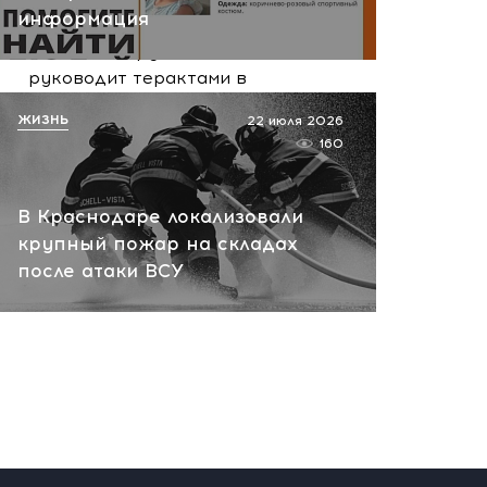
сегодня, 10:13
информация
НАТО планирует и
руководит терактами в
России! Сенсационное
ЖИЗНЬ
22 июля 2026
заявление хакеров
160
сегодня, 10:07
В Краснодаре локализовали
крупный пожар на складах
после атаки ВСУ