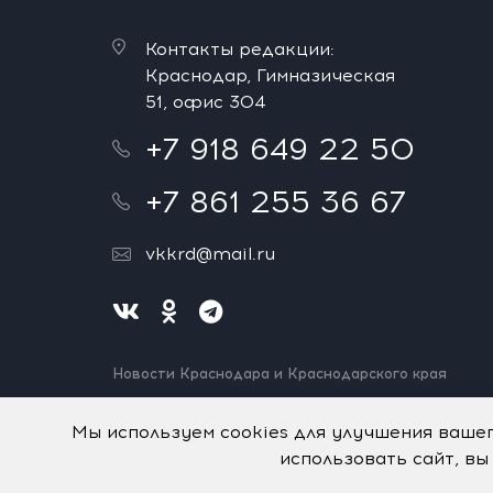
Контакты редакции:
Краснодар, Гимназическая
51, офис 304
+7 918 649 22 50
+7 861 255 36 67
vkkrd@mail.ru
Новости Краснодара и Краснодарского края
Нашли ошибку? Выделите и нажмите Ctrl+Enter.
Спасибо!
Мы используем cookies для улучшения ваше
использовать сайт, вы