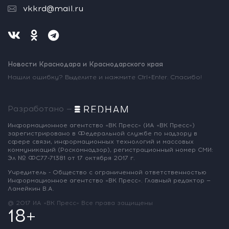
vkkrd@mail.ru
Новости Краснодара и Краснодарского края
Нашли ошибку? Выделите и нажмите Ctrl+Enter. Спасибо!
Разработано —
Информационное агентство «ВК Пресс»
(ИА «ВК Пресс»)
зарегистрировано
в Федеральной службе по надзору
в
сфере связи, информационных
технологий и массовых
коммуникаций
(Роскомнадзор),
регистрационный номер СМИ:
Эл № ФС77-71381
от 17 октября 2017 г.
Учредитель - Общество с ограниченной
ответственностью
Информационное
агентство «ВК Пресс».
Главный редактор —
Ламейкин В.А.
@ 2017 ИА «ВК Пресс»
Все права защищены
18+