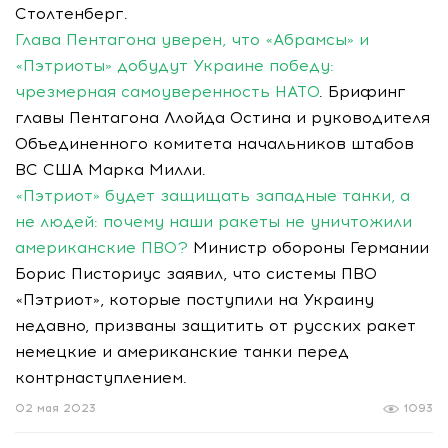
Столтенберг.
Глава Пентагона уверен, что «Абрамсы» и
«Пэтриоты» добудут Украине победу:
чрезмерная самоуверенность НАТО
. Брифинг
главы Пентагона Ллойда Остина и руководителя
Объединенного комитета начальников штабов
ВС США Марка Милли.
«Пэтриот» будет защищать западные танки, а
не людей: почему наши ракеты не уничтожили
американские ПВО?
Министр обороны Германии
Борис Писториус заявил, что системы ПВО
«Пэтриот», которые поступили на Украину
недавно, призваны защитить от русских ракет
немецкие и американские танки перед
контрнаступлением.
02 мая 2023
1093