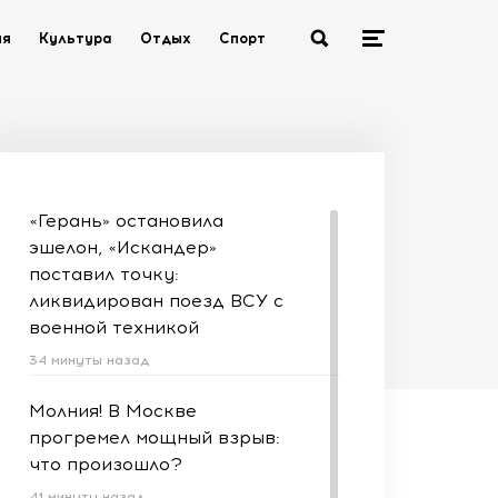
ия
Культура
Отдых
Спорт
«Герань» остановила
эшелон, «Искандер»
поставил точку:
ликвидирован поезд ВСУ с
военной техникой
34 минуты назад
Молния! В Москве
прогремел мощный взрыв:
что произошло?
41 минуту назад