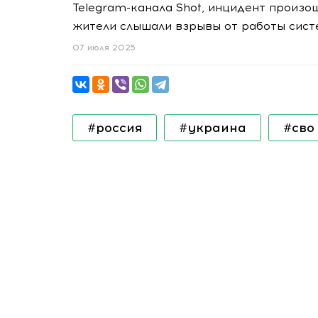
Telegram-канала Shot, инцидент произо
жители слышали взрывы от работы сист
07 июля 2025
#россия
#украина
#сво