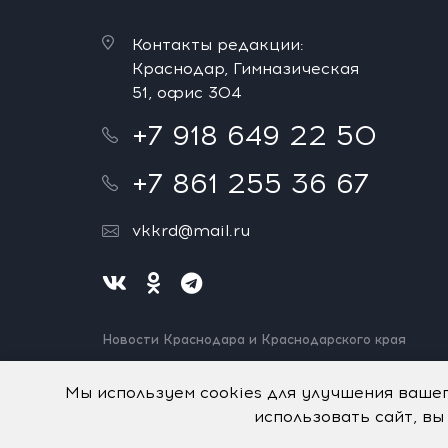
Контакты редакции:
Краснодар, Гимназическая
51, офис 304
+7 918 649 22 50
+7 861 255 36 67
vkkrd@mail.ru
Новости Краснодара и Краснодарского края
Нашли ошибку? Выделите и нажмите Ctrl+Enter.
Спасибо!
Мы используем cookies для улучшения ваше
использовать сайт, вы