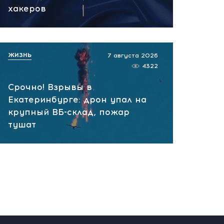
хакеров
сегодня, 09:06
Сводка на 7 августа!
Рекордный налет на
ЖИЗНЬ
7 августа 2026
Россию за сутки,
4322
Приграничье горит, фронт
идет вперед
Срочно! Взрывы в
Екатеринбурге: дрон упал на
сегодня, 07:52
крупный ВБ-склад, пожар
тушат