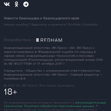
Новости Краснодара и Краснодарского края
Нашли ошибку? Выделите и нажмите Ctrl+Enter. Спасибо!
Разработано —
Информационное агентство «ВК Пресс»
(ИА «ВК Пресс»)
зарегистрировано
в Федеральной службе по надзору
в
сфере связи, информационных
технологий и массовых
коммуникаций
(Роскомнадзор),
регистрационный номер СМИ:
Эл № ФС77-71381
от 17 октября 2017 г.
Учредитель - Общество с ограниченной
ответственностью
Информационное
агентство «ВК Пресс».
Главный редактор —
Ламейкин В.А.
@ 2017 ИА «ВК Пресс»
Все права защищены
18+
На информационном ресурсе применяются
рекомендательные
технологии
.
Политика обработки персональных данных
.
©
Авторское право на систему визуализации содержимого