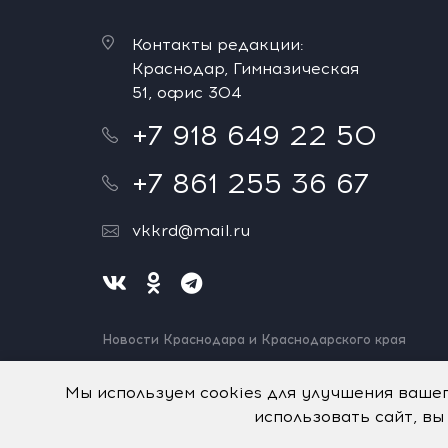
Контакты редакции:
Краснодар, Гимназическая
51, офис 304
+7 918 649 22 50
+7 861 255 36 67
vkkrd@mail.ru
Новости Краснодара и Краснодарского края
Нашли ошибку? Выделите и нажмите Ctrl+Enter.
Спасибо!
Мы используем cookies для улучшения ваше
использовать сайт, вы