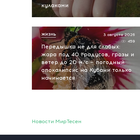
кулаками
ЖИЗНЬ
3 августа 2026
459
Передышка не для слабых:
жара под 40 градусов, грозы и
ветер до 20 м/с — погодный
апокалипсис на Кубани только
начинается
Новости МирТесен