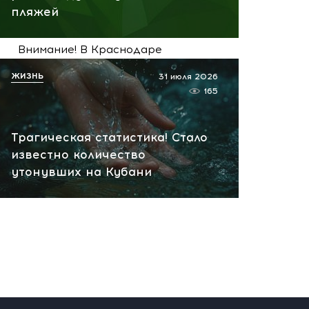
пляжей
вчера, 21:11
Внимание! В Краснодаре
БПЛА рухнул рядом с
ЖИЗНЬ
31 июля 2026
домами: район оцеплен
165
вчера, 19:55
Трагическая статистика! Стало
известно количество
утонувших на Кубани