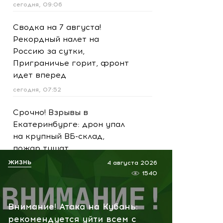
сегодня, 09:06
Сводка на 7 августа!
Рекордный налет на
Россию за сутки,
Приграничье горит, фронт
идет вперед
сегодня, 07:52
Срочно! Взрывы в
Екатеринбурге: дрон упал
на крупный ВБ-склад,
пожар тушат
ЖИЗНЬ
сегодня, 07:44
4 августа 2026
1540
Сейчас! В Киеве ждут
продолжения: " Герани"
Внимание! Атака на Кубань:
ударили по логистическим
рекомендуется уйти всем с
складам в Броварах