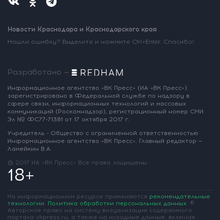
Новости Краснодара и Краснодарского края
Нашли ошибку? Выделите и нажмите Ctrl+Enter. Спасибо!
Разработано —
Информационное агентство «ВК Пресс»
(ИА «ВК Пресс»)
зарегистрировано
в Федеральной службе по надзору
в
сфере связи, информационных
технологий и массовых
коммуникаций
(Роскомнадзор),
регистрационный номер СМИ:
Эл № ФС77-71381
от 17 октября 2017 г.
Учредитель - Общество с ограниченной
ответственностью
Информационное
агентство «ВК Пресс».
Главный редактор —
Ламейкин В.А.
@ 2017 ИА «ВК Пресс»
Все права защищены
18+
На информационном ресурсе применяются
рекомендательные
технологии
.
Политика обработки персональных данных
.
©
Авторское право на систему визуализации содержимого
портала vkpress.ru, а также на исходные данные, включая