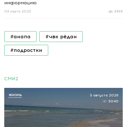
информацию.
03 марта 2023
3369
#анапа
#чвк рёдан
#подростки
СМИ2
ЖИЗНЬ
3 августа 2026
3040