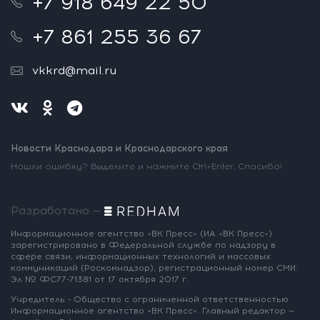
+7 918 649 22 50
+7 861 255 36 67
vkkrd@mail.ru
Новости Краснодара и Краснодарского края
Нашли ошибку? Выделите и нажмите Ctrl+Enter. Спасибо!
Разработано —
Информационное агентство «ВК Пресс»
(ИА «ВК Пресс»)
зарегистрировано
в Федеральной службе по надзору
в
сфере связи, информационных
технологий и массовых
коммуникаций
(Роскомнадзор),
регистрационный номер СМИ:
Эл № ФС77-71381
от 17 октября 2017 г.
Учредитель - Общество с ограниченной
ответственностью
Информационное
агентство «ВК Пресс».
Главный редактор —