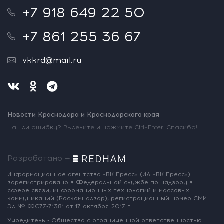
+7 918 649 22 50
+7 861 255 36 67
vkkrd@mail.ru
Новости Краснодара и Краснодарского края
Нашли ошибку? Выделите и нажмите Ctrl+Enter. Спасибо!
Разработано —
Информационное агентство «ВК Пресс»
(ИА «ВК Пресс»)
зарегистрировано
в Федеральной службе по надзору
в
сфере связи, информационных
технологий и массовых
коммуникаций
(Роскомнадзор),
регистрационный номер СМИ:
Эл № ФС77-71381
от 17 октября 2017 г.
Учредитель - Общество с ограниченной
ответственностью